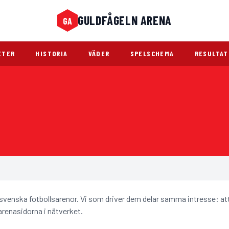
GULDFÅGELN ARENA
GA
Guldfågeln Arena
ETER
HISTORIA
VÄDER
SPELSCHEMA
RESULTAT
m svenska fotbollsarenor. Vi som driver dem delar samma intresse: a
arenasidorna i nätverket.