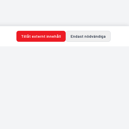
Tillåt externt innehåll
Endast nödvändiga