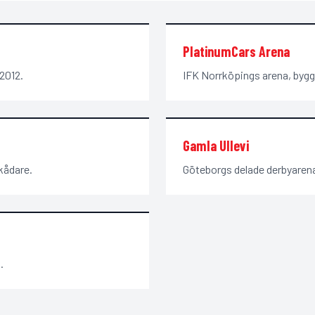
PlatinumCars Arena
2012.
IFK Norrköpings arena, byggd
Gamla Ullevi
kådare.
Göteborgs delade derbyaren
.