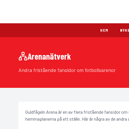
HEM
NYH
Arenanätverk
Andra fristående fansidor om fotbollsarenor
Guldfågeln Arena är en av flera fristående fansidor o
hemmaplanerna på ett ställe. Här är några av de andra 