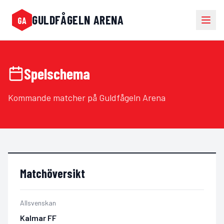
GULDFÅGELN ARENA
Öppn
GA
Guldfågeln Arena
Spelschema
Kommande matcher på Guldfågeln Arena
Matchöversikt
Allsvenskan
Kalmar FF