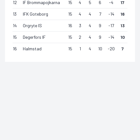
12
IF Brommapojkarna
15
4
5
6
-4
17
13
IFK Goteborg
15
4
4
7
-14
16
14
Orgryte IS
16
3
4
9
-17
13
15
Degerfors IF
15
2
4
9
-14
10
16
Halmstad
15
1
4
10
-20
7