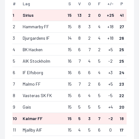
#
Lag
S
V
O
F
+/-
P
1
Sirius
15
13
2
0
+
25
41
2
Hammarby FF
15
8
3
4
+
18
27
3
Djurgardens IF
14
8
2
4
+
18
26
4
BK Hacken
15
6
7
2
+
5
25
5
AIK Stockholm
16
7
4
5
-2
25
6
IF Elfsborg
16
6
6
4
+
3
24
7
Malmo FF
15
7
2
6
+
5
23
8
Vasteras SK FK
15
6
4
5
-5
22
9
Gais
15
5
5
5
+
4
20
10
Kalmar FF
15
5
3
7
-2
18
11
Mjallby AIF
15
4
5
6
0
17