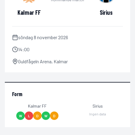
Kalmar FF
Sirius
söndag 8 november 2026
14:00
Guldfågeln Arena
,
Kalmar
Form
Kalmar FF
Sirius
Ingen data
W
L
D
W
D