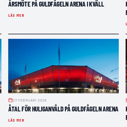
ÅRSMÖTE PÅ GULDFÅGELN ARENA I KVÄLL
LÄS MER
27 FEBRUARI 2026
ÅTAL FÖR HULIGANVÅLD PÅ GULDFÅGELN ARENA
LÄS MER