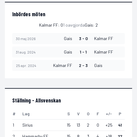
Inbördes möten
Kalmar FF
:
0
1
oavgjorda
Gais
:
2
Gais
3 - 0
Kalmar FF
30 maj 2026
Gais
1 - 1
Kalmar FF
31 aug. 2024
Kalmar FF
2 - 3
Gais
25 apr. 2024
Ställning -
Allsvenskan
#
Lag
S
V
O
F
+/-
P
1
Sirius
15
13
2
0
+
25
41
2
Hammarby FF
15
8
3
4
+
18
27