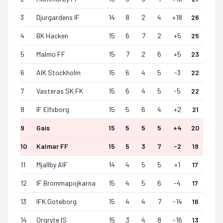
3
Djurgardens IF
14
8
2
4
+
18
26
4
BK Hacken
15
6
7
2
+
5
25
5
Malmo FF
15
7
2
6
+
5
23
6
AIK Stockholm
15
6
4
5
-3
22
7
Vasteras SK FK
15
6
4
5
-5
22
8
IF Elfsborg
15
5
6
4
+
2
21
9
Gais
15
5
5
5
+
4
20
10
Kalmar FF
15
5
3
7
-2
18
11
Mjallby AIF
14
4
5
5
+
1
17
12
IF Brommapojkarna
15
4
5
6
-4
17
13
IFK Goteborg
15
4
4
7
-14
16
14
Orgryte IS
15
3
4
8
-16
13