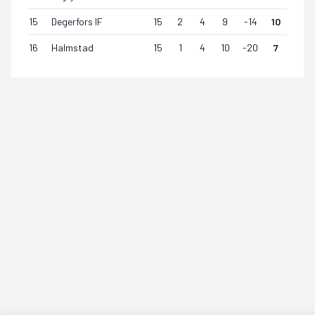
15
Degerfors IF
15
2
4
9
-14
10
16
Halmstad
15
1
4
10
-20
7