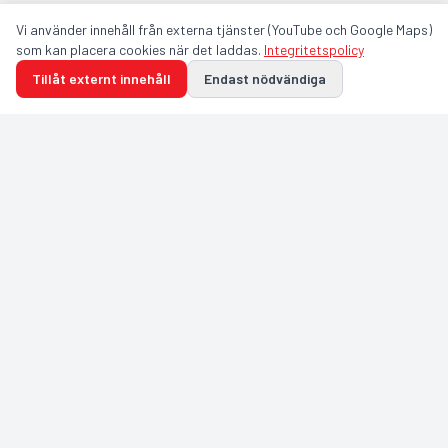
Vi använder innehåll från externa tjänster (YouTube och Google Maps)
som kan placera cookies när det laddas.
Integritetspolicy
Tillåt externt innehåll
Endast nödvändiga
GULDFÅGELN ARENA
Integritetspolicy
Användarvillkor
Arenanätverk
Cookie-inställningar