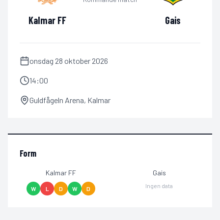
Kalmar FF
Gais
onsdag 28 oktober 2026
14:00
Guldfågeln Arena
,
Kalmar
Form
Kalmar FF
Gais
Ingen data
W
L
D
W
D