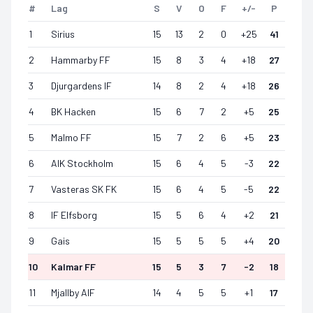
#
Lag
S
V
O
F
+/-
P
1
Sirius
15
13
2
0
+
25
41
2
Hammarby FF
15
8
3
4
+
18
27
3
Djurgardens IF
14
8
2
4
+
18
26
4
BK Hacken
15
6
7
2
+
5
25
5
Malmo FF
15
7
2
6
+
5
23
6
AIK Stockholm
15
6
4
5
-3
22
7
Vasteras SK FK
15
6
4
5
-5
22
8
IF Elfsborg
15
5
6
4
+
2
21
9
Gais
15
5
5
5
+
4
20
10
Kalmar FF
15
5
3
7
-2
18
11
Mjallby AIF
14
4
5
5
+
1
17