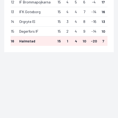
12
IF Brommapojkarna
15
4
5
6
-4
17
13
IFK Goteborg
15
4
4
7
-14
16
14
Orgryte IS
15
3
4
8
-16
13
15
Degerfors IF
15
2
4
9
-14
10
16
Halmstad
15
1
4
10
-20
7