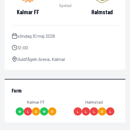
Spelad
Kalmar FF
Halmstad
söndag 10 maj 2026
12:00
Guldfågeln Arena
,
Kalmar
Form
Kalmar FF
Halmstad
W
L
D
W
D
L
L
L
D
L