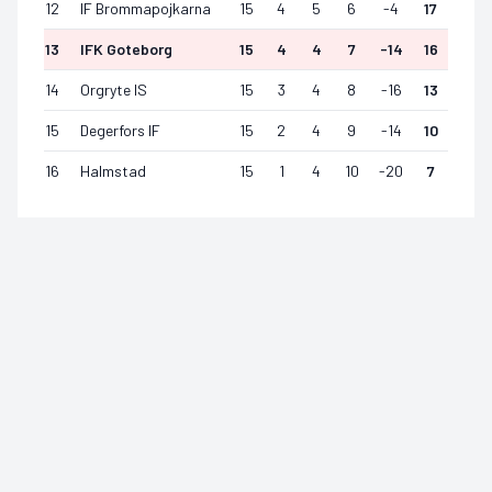
12
IF Brommapojkarna
15
4
5
6
-4
17
13
IFK Goteborg
15
4
4
7
-14
16
14
Orgryte IS
15
3
4
8
-16
13
15
Degerfors IF
15
2
4
9
-14
10
16
Halmstad
15
1
4
10
-20
7