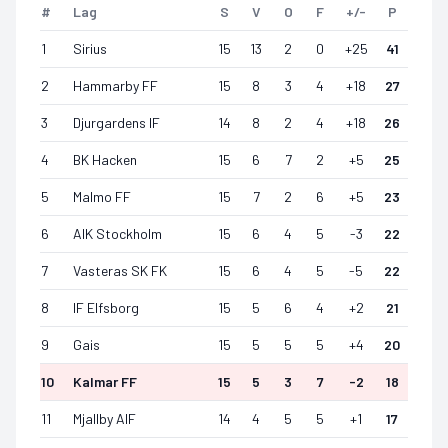
#
Lag
S
V
O
F
+/-
P
1
Sirius
15
13
2
0
+
25
41
2
Hammarby FF
15
8
3
4
+
18
27
3
Djurgardens IF
14
8
2
4
+
18
26
4
BK Hacken
15
6
7
2
+
5
25
5
Malmo FF
15
7
2
6
+
5
23
6
AIK Stockholm
15
6
4
5
-3
22
7
Vasteras SK FK
15
6
4
5
-5
22
8
IF Elfsborg
15
5
6
4
+
2
21
9
Gais
15
5
5
5
+
4
20
10
Kalmar FF
15
5
3
7
-2
18
11
Mjallby AIF
14
4
5
5
+
1
17