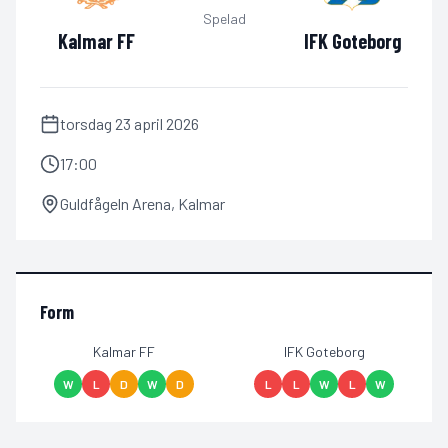
Spelad
Kalmar FF
IFK Goteborg
torsdag 23 april 2026
17:00
Guldfågeln Arena
,
Kalmar
Form
Kalmar FF
IFK Goteborg
W
L
D
W
D
L
L
W
L
W