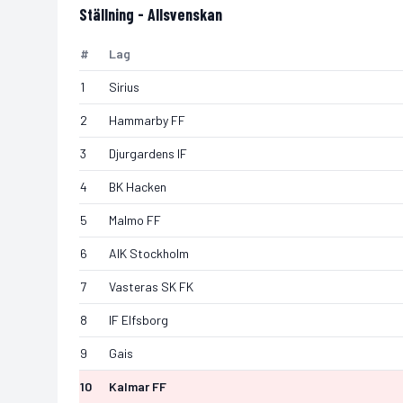
Ställning -
Allsvenskan
#
Lag
1
Sirius
2
Hammarby FF
3
Djurgardens IF
4
BK Hacken
5
Malmo FF
6
AIK Stockholm
7
Vasteras SK FK
8
IF Elfsborg
9
Gais
10
Kalmar FF