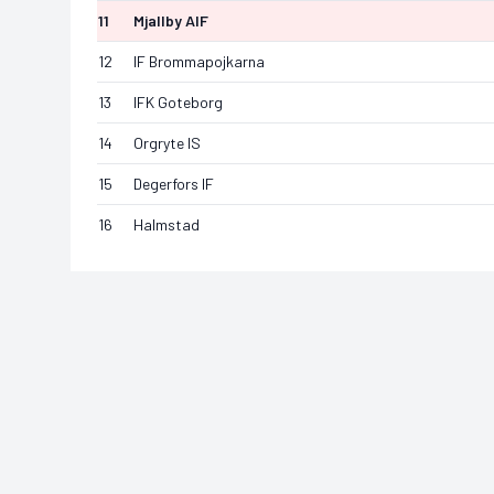
11
Mjallby AIF
12
IF Brommapojkarna
13
IFK Goteborg
14
Orgryte IS
15
Degerfors IF
16
Halmstad