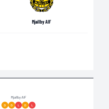
Mjallby AIF
Mjallby AIF
D
D
L
D
L