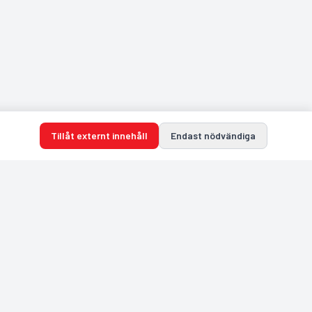
Tillåt externt innehåll
Endast nödvändiga