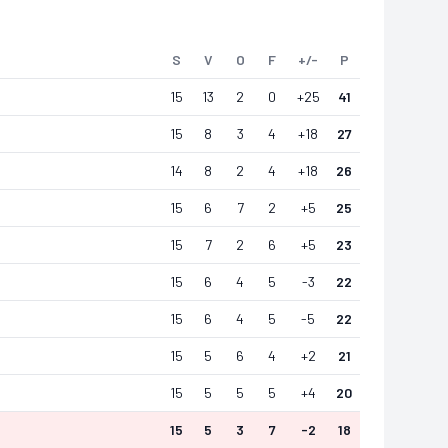
S
V
O
F
+/-
P
15
13
2
0
+
25
41
15
8
3
4
+
18
27
14
8
2
4
+
18
26
15
6
7
2
+
5
25
15
7
2
6
+
5
23
15
6
4
5
-3
22
15
6
4
5
-5
22
15
5
6
4
+
2
21
15
5
5
5
+
4
20
15
5
3
7
-2
18