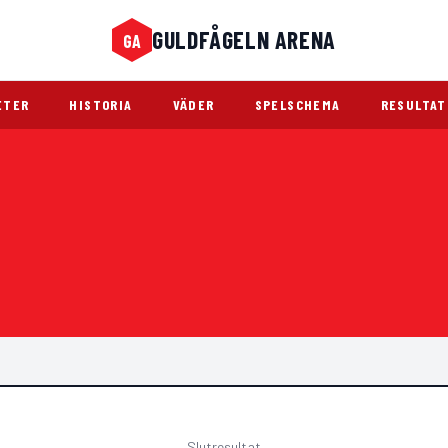
GULDFÅGELN ARENA
GA
Guldfågeln Arena
ETER
HISTORIA
VÄDER
SPELSCHEMA
RESULTAT
Slutresultat