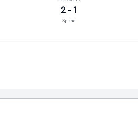
2
-
1
Spelad