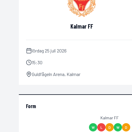
Kalmar FF
lördag 25 juli 2026
15:30
Guldfågeln Arena
,
Kalmar
Form
Kalmar FF
W
L
D
W
D