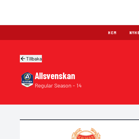
HEM
NYH
Tillbaka
Allsvenskan
Regular Season - 14