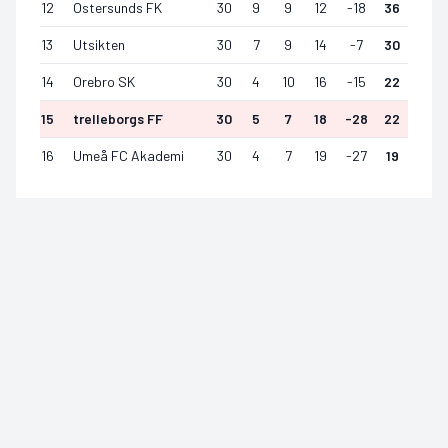
12
Ostersunds FK
30
9
9
12
-18
36
13
Utsikten
30
7
9
14
-7
30
14
Orebro SK
30
4
10
16
-15
22
15
trelleborgs FF
30
5
7
18
-28
22
16
Umeå FC Akademi
30
4
7
19
-27
19