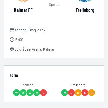
Spelad
Kalmar FF
Trelleborg
söndag 11 maj 2025
13:00
Guldfågeln Arena
,
Kalmar
Form
Kalmar FF
Trelleborg
W
W
W
W
L
W
L
D
L
D