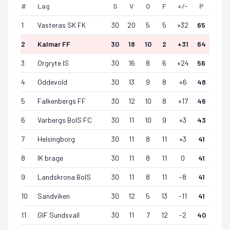
#
Lag
S
V
O
F
+/-
P
1
Vasteras SK FK
30
20
5
5
+
32
65
2
Kalmar FF
30
18
10
2
+
31
64
3
Orgryte IS
30
16
8
6
+
24
56
4
Oddevold
30
13
9
8
+
6
48
5
Falkenbergs FF
30
12
10
8
+
17
46
6
Varbergs BoIS FC
30
11
10
9
+
3
43
7
Helsingborg
30
11
8
11
+
3
41
8
IK brage
30
11
8
11
0
41
9
Landskrona BoIS
30
11
8
11
-8
41
10
Sandviken
30
12
5
13
-11
41
11
GIF Sundsvall
30
11
7
12
-2
40